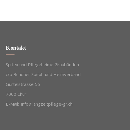
Kontakt
Spitex und Pflegeheime Graubünden
c/o Bündner Spital- und Heimverband
Gürtelstrasse 56
7000 Chur
E-Mail:
info@langzeitpflege-gr.ch