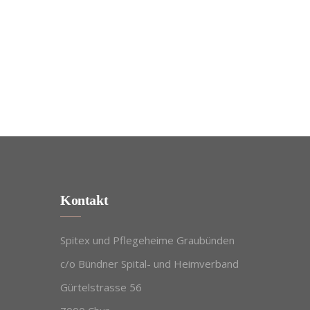
Kontakt
Spitex und Pflegeheime Graubünden
c/o Bündner Spital- und Heimverband
Gürtelstrasse 56