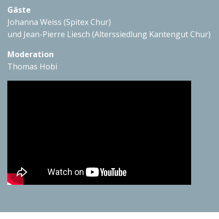
Gäste
Johanna Weiss (Spitex Chur)
und Jean-Pierre Liesch (Alterssiedlung Kantengut Chur)
Moderation
Thomas Hobi