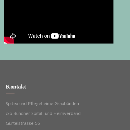
Kontakt
Spitex und Pflegeheime Graubünden
c/o Bündner Spital- und Heimverband
Gürtelstrasse 56