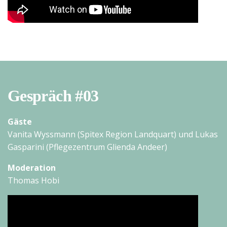
Gespräch #03
Gäste
Vanita Wyssmann (Spitex Region Landquart) und Lukas
Gasparini (Pflegezentrum Glienda Andeer)
Moderation
Thomas Hobi