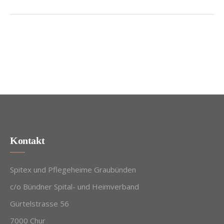
Kontakt
Spitex und Pflegeheime Graubünden
c/o Bündner Spital- und Heimverband
Gürtelstrasse 56
7000 Chur