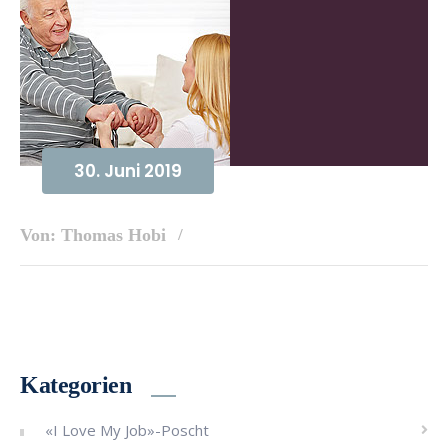
30. Juni 2019
Von: Thomas Hobi
Kategorien
«I Love My Job»-Poscht